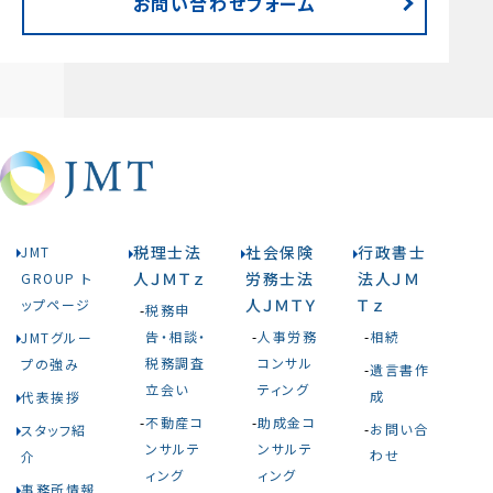
お問い合わせフォーム
税理士法
社会保険
行政書士
JMT
人ＪＭＴｚ
労務士法
法人ＪＭ
GROUP ト
人ＪＭＴＹ
Ｔｚ
ップページ
税務申
告・相談・
人事労務
相続
JMTグルー
税務調査
コンサル
プの強み
遺言書作
立会い
ティング
成
代表挨拶
不動産コ
助成金コ
お問い合
スタッフ紹
ンサルテ
ンサルテ
わせ
介
ィング
ィング
事務所情報