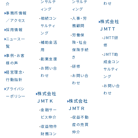
ンサルテ
ンサルテ
わせ
介
ィング
ィング
事務所情報
相続コン
人事・労
／アクセス
株式会社
サルティ
務顧問
ＪＭＴＴ
採用情報
ング
労働保
JMTT研
ニュース一
補助金活
険・社会
修
覧
用
保険手続
JMTT助
事例・お客
き
創業支援
成金コン
様の声
研修
お問い合
サルティ
経営理念・
わせ
お問い合
ング
行動指針
わせ
お問い合
プライバシ
株式会社
わせ
ーポリシー
ＪＭＴＫ
株式会社
ＪＭＴＲ
金融サー
ビス仲介
収益不動
産の売買
収益物件
仲介
財務コン