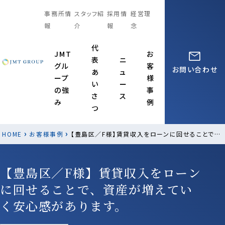
事務所情
スタッフ紹
採用情
経営理
報
介
報
念
代
JMT
お
表
ニ
グル
客
お問い合わせ
あ
ュ
ープ
様
い
ー
の強
事
さ
ス
み
例
つ
›
›
HOME
お客様事例
【豊島区／F様】賃貸収入をローンに回せることで、資産が増えていく安心感があります。
【豊島区／F様】賃貸収入をローン
に回せることで、資産が増えてい
く安心感があります。