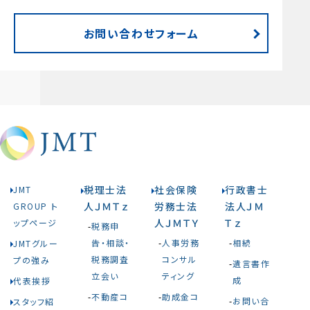
お問い合わせフォーム
税理士法
社会保険
行政書士
JMT
人ＪＭＴｚ
労務士法
法人ＪＭ
GROUP ト
人ＪＭＴＹ
Ｔｚ
ップページ
税務申
告・相談・
人事労務
相続
JMTグルー
税務調査
コンサル
プの強み
遺言書作
立会い
ティング
成
代表挨拶
不動産コ
助成金コ
お問い合
スタッフ紹