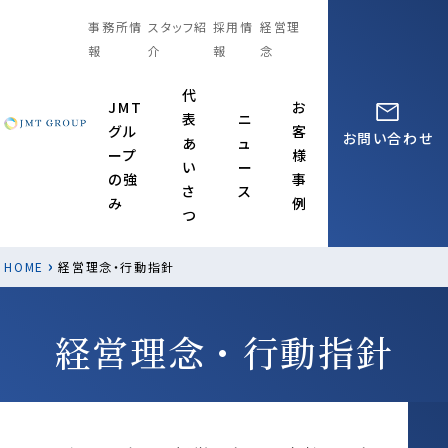
事務所情
スタッフ紹
採用情
経営理
報
介
報
念
代
JMT
お
表
ニ
グル
客
お問い合わせ
あ
ュ
ープ
様
い
ー
の強
事
さ
ス
み
例
つ
›
HOME
経営理念・行動指針
経営理念・行動指針