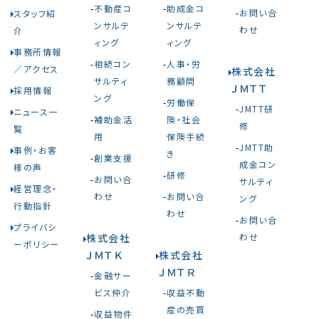
不動産コ
助成金コ
お問い合
スタッフ紹
ンサルテ
ンサルテ
わせ
介
ィング
ィング
事務所情報
相続コン
人事・労
／アクセス
株式会社
サルティ
務顧問
ＪＭＴＴ
採用情報
ング
労働保
JMTT研
ニュース一
補助金活
険・社会
修
覧
用
保険手続
JMTT助
事例・お客
き
創業支援
成金コン
様の声
研修
お問い合
サルティ
経営理念・
わせ
お問い合
ング
行動指針
わせ
お問い合
プライバシ
株式会社
わせ
ーポリシー
ＪＭＴＫ
株式会社
ＪＭＴＲ
金融サー
ビス仲介
収益不動
産の売買
収益物件