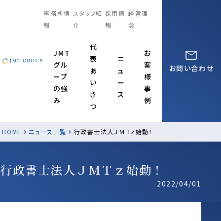
事務所情
スタッフ紹
採用情
経営理
報
介
報
念
代
JMT
お
表
ニ
グル
客
お問い合わせ
あ
ュ
ープ
様
い
ー
の強
事
さ
ス
み
例
つ
›
›
HOME
ニュース一覧
行政書士法人ＪＭＴｚ始動！
行政書士法人ＪＭＴｚ始動！
2022/04/01