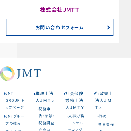
株式会社ＪＭＴＴ
お問い合わせフォーム
税理士法
社会保険
行政書士
JMT
人ＪＭＴｚ
労務士法
法人ＪＭ
GROUP ト
人ＪＭＴＹ
Ｔｚ
ップページ
税務申
告・相談・
人事労務
相続
JMTグルー
税務調査
コンサル
プの強み
遺言書作
立会い
ティング