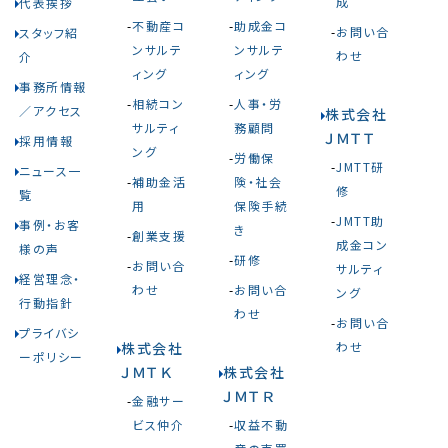
成
代表挨拶
不動産コ
助成金コ
お問い合
スタッフ紹
ンサルテ
ンサルテ
わせ
介
ィング
ィング
事務所情報
相続コン
人事・労
／アクセス
株式会社
サルティ
務顧問
ＪＭＴＴ
採用情報
ング
労働保
JMTT研
ニュース一
補助金活
険・社会
修
覧
用
保険手続
JMTT助
事例・お客
き
創業支援
成金コン
様の声
研修
お問い合
サルティ
経営理念・
わせ
お問い合
ング
行動指針
わせ
お問い合
プライバシ
株式会社
わせ
ーポリシー
ＪＭＴＫ
株式会社
ＪＭＴＲ
金融サー
ビス仲介
収益不動