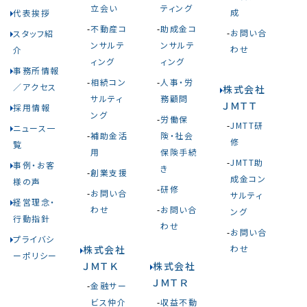
立会い
ティング
成
代表挨拶
不動産コ
助成金コ
お問い合
スタッフ紹
ンサルテ
ンサルテ
わせ
介
ィング
ィング
事務所情報
相続コン
人事・労
／アクセス
株式会社
サルティ
務顧問
ＪＭＴＴ
採用情報
ング
労働保
JMTT研
ニュース一
補助金活
険・社会
修
覧
用
保険手続
JMTT助
事例・お客
き
創業支援
成金コン
様の声
研修
お問い合
サルティ
経営理念・
わせ
お問い合
ング
行動指針
わせ
お問い合
プライバシ
株式会社
わせ
ーポリシー
ＪＭＴＫ
株式会社
ＪＭＴＲ
金融サー
ビス仲介
収益不動