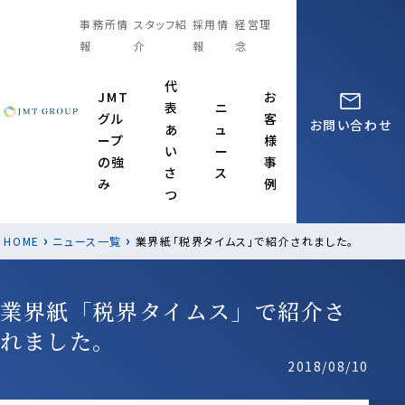
事務所情
スタッフ紹
採用情
経営理
報
介
報
念
代
JMT
お
表
ニ
グル
客
お問い合わせ
あ
ュ
ープ
様
い
ー
の強
事
さ
ス
み
例
つ
›
›
HOME
ニュース一覧
業界紙「税界タイムス」で紹介されました。
業界紙「税界タイムス」で紹介さ
れました。
2018/08/10