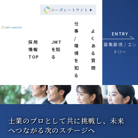
コーポレートサイト
仕
事
よ
採
ENTRY
/
く
用
採用
JMT
募集要項 / エン
環
あ
情
情報
を知
トリー
境
る
報
TOP
る
を
質
知
問
る
士業のプロとして共に挑戦し、
未来
へつながる次のステージへ