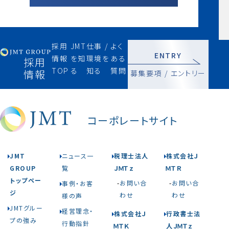
採用
JMT
仕事 /
よく
ENTRY
情報
を知
環境を
ある
採用
TOP
る
知る
質問
情報
募集要項 / エントリー
コーポレートサイト
JMT
ニュース一
税理士法人
株式会社Ｊ
GROUP
覧
ＪＭＴｚ
ＭＴＲ
トップペー
お問い合
お問い合
事例・お客
ジ
わせ
わせ
様の声
JMTグルー
経営理念・
株式会社Ｊ
行政書士法
プの強み
行動指針
ＭＴＫ
人ＪＭＴｚ